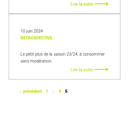
Lire la suite
Lire la suite
10 juin 2024
RETROSPECTIVE
Le petit plus de la saison 23/24, à consommer
sans modération.
Lire la suite
Page
Page
Page
←
précédent
1
…
4
5