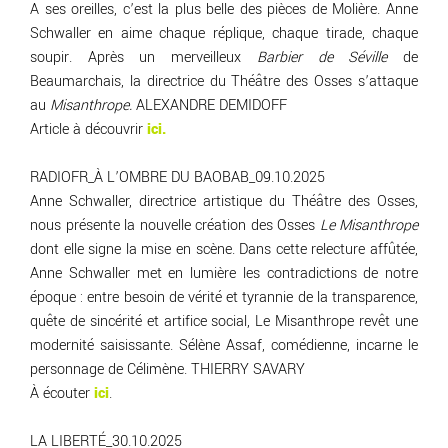
A ses oreilles, c’est la plus belle des pièces de Molière. Anne
Schwaller en aime chaque réplique, chaque tirade, chaque
soupir. Après un merveilleux
Barbier de Séville
de
Beaumarchais, la directrice du Théâtre des Osses s’attaque
au
Misanthrope.
ALEXANDRE DEMIDOFF
Article à découvrir
ici.
RADIOFR_À L’OMBRE DU BAOBAB_09.10.2025
Anne Schwaller, directrice artistique du Théâtre des Osses,
nous présente la nouvelle création des Osses
Le Misanthrope
dont elle signe la mise en scène. Dans cette relecture affûtée,
Anne Schwaller met en lumière les contradictions de notre
époque : entre besoin de vérité et tyrannie de la transparence,
quête de sincérité et artifice social, Le Misanthrope revêt une
modernité saisissante. Sélène Assaf, comédienne, incarne le
personnage de Célimène. THIERRY SAVARY
À écouter
ici
.
LA LIBERTÉ_30.10.2025