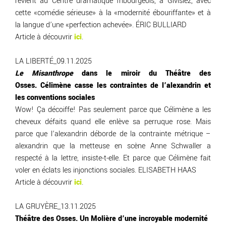
revient au Centre dramatique fribourgeois, à Givisiez, avec
cette «comédie sérieuse» à la «modernité ébouriffante» et à
la langue d’une «perfection achevée». ÉRIC BULLIARD
Article à découvrir
ici
.
LA LIBERTÉ_09.11.2025
Le Misanthrope
dans le miroir du Théâtre des
Osses. Célimène casse les contraintes de l’alexandrin et
les conventions sociales
Wow! Ça décoiffe! Pas seulement parce que Célimène a les
cheveux défaits quand elle enlève sa perruque rose. Mais
parce que l’alexandrin déborde de la contrainte métrique –
alexandrin que la metteuse en scène Anne Schwaller a
respecté à la lettre, insiste-t-elle. Et parce que Célimène fait
voler en éclats les injonctions sociales. ELISABETH HAAS
Article à découvrir
ici
.
LA GRUYÈRE_13.11.2025
Théâtre des Osses. Un Molière d’une incroyable modernité